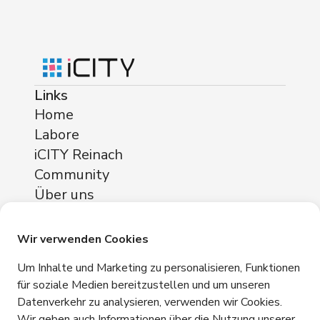
Links
Home
Labore
iCITY Reinach
Community
Über uns
Standorte
iCITY Reinach
Wir verwenden Cookies
Neuhofstrasse 11
Um Inhalte und Marketing zu personalisieren, Funktionen
4153 Reinach
für soziale Medien bereitzustellen und um unseren
Datenverkehr zu analysieren, verwenden wir Cookies.
Kontakt
Wir geben auch Informationen über die Nutzung unserer