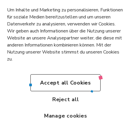
+41 76 365 81 03
Um Inhalte und Marketing zu personalisieren, Funktionen
info@icity.swiss
für soziale Medien bereitzustellen und um unseren
Datenverkehr zu analysieren, verwenden wir Cookies.
Kontakt aufnehmen
Wir geben auch Informationen über die Nutzung unserer
Website an unsere Analysepartner weiter, die diese mit
DE
anderen Informationen kombinieren können. Mit der
Nutzung unserer Website stimmst du unseren Cookies
zu.
DE
Impressum
Datenschutz
Bedingungen und Konditionen
made with
by Mindnow AG
EN
Accept all Cookies
Reject all
Manage cookies