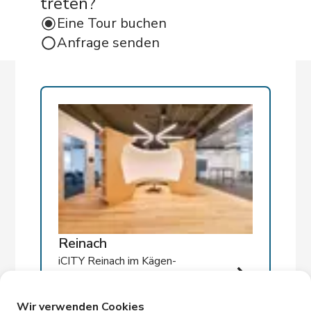
treten?
Eine Tour buchen
Anfrage senden
Links
Home
Labore
iCITY Reinach
Community
Über uns
Standorte
iCITY Reinach
Reinach
iCITY Reinach im Kägen-
Neuhofstrasse 11
Gebiet, lediglich eine
4153 Reinach
Strassenbahnfahrt von
Kontakt
Wir verwenden Cookies
Basel SBB entfernt