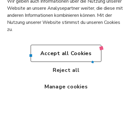
Wir geben auch Informationen über die Nutzung unserer
Toren Basels.
Website an unsere Analysepartner weiter, die diese mit
anderen Informationen kombinieren können. Mit der
Bezugsbereit.
Nutzung unserer Website stimmst du unseren Cookies
zu.
Flexibel. Individuell.
iCITY Reinach bietet dir ausgerüstete
Labore und flexible Office-Lösungen in
Accept all Cookies
einem Innovationszentrum mit
umfassenden Services und einer
Reject all
dynamischen Community.
Manage cookies
Jetzt Laborfläche anfragen
Verfügbare Flächen ansehen