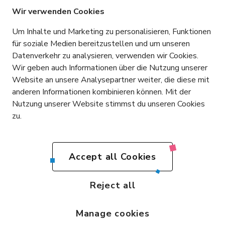
iCITY Reinach
Wir verwenden Cookies
Neuhofstrasse 11
Um Inhalte und Marketing zu personalisieren, Funktionen
4153 Reinach
für soziale Medien bereitzustellen und um unseren
Datenverkehr zu analysieren, verwenden wir Cookies.
Kontakt
Wir geben auch Informationen über die Nutzung unserer
+41 76 365 81 03
Website an unsere Analysepartner weiter, die diese mit
info@icity.swiss
anderen Informationen kombinieren können. Mit der
Nutzung unserer Website stimmst du unseren Cookies
Kontakt aufnehmen
zu.
DE
Accept all Cookies
DE
Impressum
Datenschutz
Bedingungen und Konditionen
Reject all
made with
by Mindnow AG
EN
Manage cookies