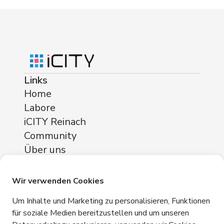
Links
Home
Labore
iCITY Reinach
Community
Über uns
Standorte
iCITY Reinach
Wir verwenden Cookies
Neuhofstrasse 11
Um Inhalte und Marketing zu personalisieren, Funktionen
4153 Reinach
für soziale Medien bereitzustellen und um unseren