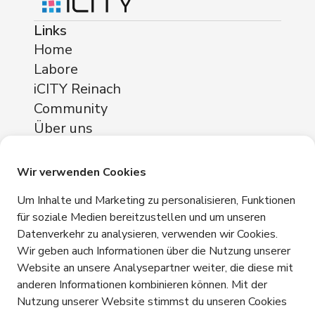
Links
Home
Labore
iCITY Reinach
Community
Über uns
Standorte
iCITY Reinach
Wir verwenden Cookies
Neuhofstrasse 11
Um Inhalte und Marketing zu personalisieren, Funktionen
4153 Reinach
für soziale Medien bereitzustellen und um unseren
Datenverkehr zu analysieren, verwenden wir Cookies.
Kontakt
Wir geben auch Informationen über die Nutzung unserer
+41 76 365 81 03
Website an unsere Analysepartner weiter, die diese mit
info@icity.swiss
anderen Informationen kombinieren können. Mit der
Nutzung unserer Website stimmst du unseren Cookies
Kontakt aufnehmen