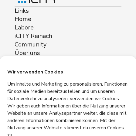
Links
Home
Labore
iCITY Reinach
Community
Über uns
Standorte
iCITY Reinach
Wir verwenden Cookies
Neuhofstrasse 11
Um Inhalte und Marketing zu personalisieren, Funktionen
4153 Reinach
für soziale Medien bereitzustellen und um unseren
Datenverkehr zu analysieren, verwenden wir Cookies.
Kontakt
Wir geben auch Informationen über die Nutzung unserer
+41 76 365 81 03
Website an unsere Analysepartner weiter, die diese mit
info@icity.swiss
anderen Informationen kombinieren können. Mit der
Nutzung unserer Website stimmst du unseren Cookies
Kontakt aufnehmen
zu.