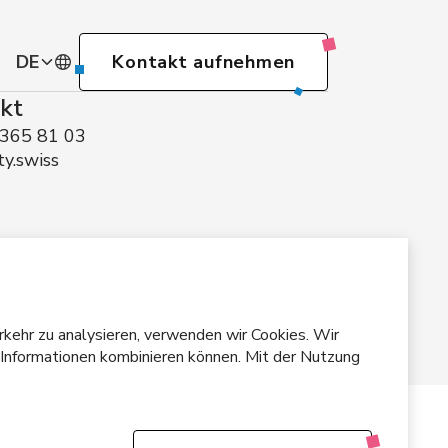
DE
Kontakt aufnehmen
kt
DE
 365 81 03
ty.swiss
EN
rkehr zu analysieren, verwenden wir Cookies. Wir
 Informationen kombinieren können. Mit der Nutzung