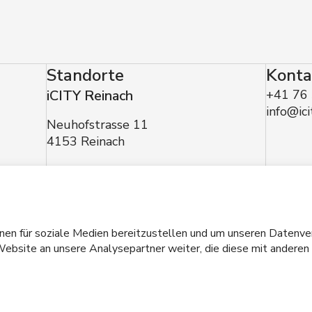
Standorte
Konta
iCITY Reinach
+41 76
info@ici
Neuhofstrasse 11
4153 Reinach
tionen
made with
by Mindnow AG
onen für soziale Medien bereitzustellen und um unseren Datenve
ebsite an unsere Analysepartner weiter, die diese mit anderen