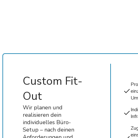
Custom Fit-
Pro
ein
Out
Um
Wir planen und
Ind
realisieren dein
Inf
individuelles Büro-
Zug
Setup – nach deinen
ein
Anforderungen und