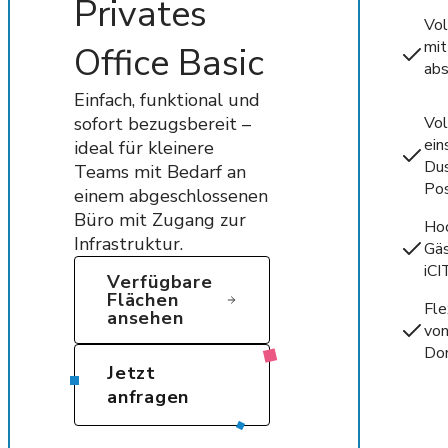
Privates
Vol
mit
Office Basic
abs
Einfach, funktional und
sofort bezugsbereit –
Vol
ein
ideal für kleinere
Dus
Teams mit Bedarf an
Pos
einem abgeschlossenen
Büro mit Zugang zur
Hoc
Infrastruktur.
Gäs
iCI
Verfügbare
Flächen
Fle
ansehen
von
Dom
Jetzt
anfragen